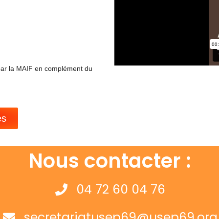
 par la MAIF en complément du
es
Nous contacter :
04 72 60 04 76
secretariatusep69@usep69.org